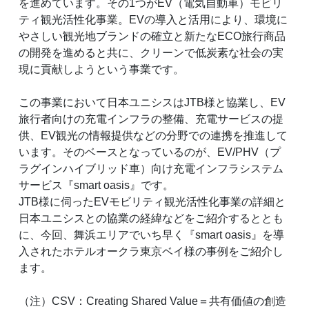
を進めています。その1つがEV（電気自動車）モビリ
ティ観光活性化事業。EVの導入と活用により、環境に
やさしい観光地ブランドの確立と新たなECO旅行商品
の開発を進めると共に、クリーンで低炭素な社会の実
現に貢献しようという事業です。
この事業において日本ユニシスはJTB様と協業し、EV
旅行者向けの充電インフラの整備、充電サービスの提
供、EV観光の情報提供などの分野での連携を推進して
います。そのベースとなっているのが、EV/PHV（プ
ラグインハイブリッド車）向け充電インフラシステム
サービス『smart oasis』です。
JTB様に伺ったEVモビリティ観光活性化事業の詳細と
日本ユニシスとの協業の経緯などをご紹介するととも
に、今回、舞浜エリアでいち早く『smart oasis』を導
入されたホテルオークラ東京ベイ様の事例をご紹介し
ます。
（注）CSV：Creating Shared Value＝共有価値の創造