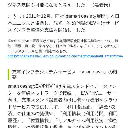
ジネス展開も可能になると考えました」（黒岩氏）
こうして2011年12月、同社はsmart oasisを展開する日
本ユニシスと協業し、観光・宿泊施設のEV向けサービ
スインフラ整備の支援を開始しました。
※smart move：環境省が推進する地球温暖化防止国民運動の一つで、通
勤・通勤・買い物・旅行など、日々の「移動」を「エコ」にする新たな
ライフスタイルを提案・推進するもの。
https://ondankataisaku.env.go.jp/coolchoice/smartmove/about_smartmove/
充電インフラシステムサービス『smart oasis』の概
要
smart oasisはEV/PHV向け充電スタンドとデータセン
ターを無線ネットワークで接続し、EV/PHVユーザー
向け、充電スタンド設置者向けに様々な機能をクラウ
ドサービスで提供します。「利用者認証」「課金･決
済」の仕組みの提供や、「利用情報（利用時間、利用
履歴）」「位置情報」「リアルタイム利用状況（満空
情報）」の情報収集と提供、および充電スタンドの利