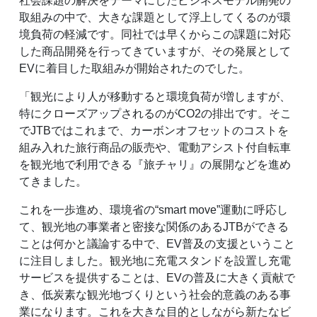
社会課題の解決をテーマにしたビジネスモデル開発の
取組みの中で、大きな課題として浮上してくるのが環
境負荷の軽減です。同社では早くからこの課題に対応
した商品開発を行ってきていますが、その発展として
EVに着目した取組みが開始されたのでした。
「観光により人が移動すると環境負荷が増しますが、
特にクローズアップされるのがCO2の排出です。そこ
でJTBではこれまで、カーボンオフセットのコストを
組み入れた旅行商品の販売や、電動アシスト付自転車
を観光地で利用できる『旅チャリ』の展開などを進め
てきました。
これを一歩進め、環境省の“smart move”運動に呼応し
て、観光地の事業者と密接な関係のあるJTBができる
ことは何かと議論する中で、EV普及の支援ということ
に注目しました。観光地に充電スタンドを設置し充電
サービスを提供することは、EVの普及に大きく貢献で
き、低炭素な観光地づくりという社会的意義のある事
業になります。これを大きな目的としながら新たなビ