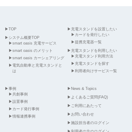
▶
TOP
▶
充電スタンドを設置したい
▶
カードを発行したい
▶
システム概要TOP
▶
提携充電器一覧
▶
smart oasis 充電サービス
▶
smart oasis のメリット
▶
充電スタンドを利用したい
▶
充電スタンド利用方法
▶
smart oasis カーシェアリング
▶
充電スタンドを探す
▶
電気自動車と充電スタンドと
は
▶
利用者向けサービス一覧
▶
事例
▶
News & Topics
▶
共創事例
▶
よくあるご質問(FAQ)
▶
設置事例
▶
ご利用にあたって
▶
カード発行事例
▶
お問い合わせ
▶
情報連携事例
▶
施設担当者のログイン
▶
利用者の方のログイン