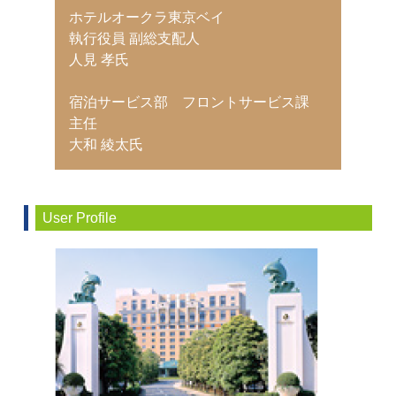
ホテルオークラ東京ベイ
執行役員 副総支配人
人見 孝氏
宿泊サービス部 フロントサービス課
主任
大和 綾太氏
User Profile